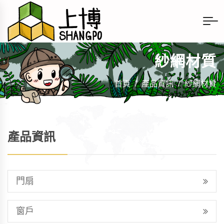
紗網材質
首頁
/
產品資訊
/
紗網材質
產品資訊
門扇
窗戶