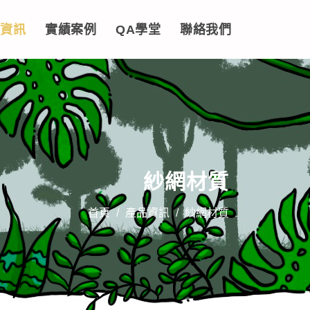
資訊
實績案例
QA學堂
聯絡我們
紗網材質
首頁
/
產品資訊
/
紗網材質