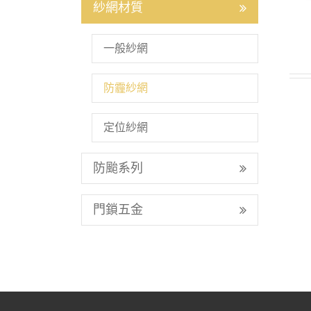
紗網材質
一般紗網
防霾紗網
定位紗網
防颱系列
門鎖五金