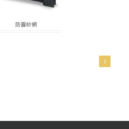
防霾紗網
1