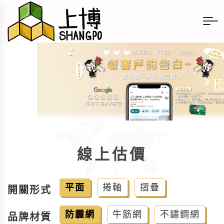
線上估價
平面
捲軸
摺疊
開關形式
防霾網
牛筋網
不鏽鋼網
品牌材質