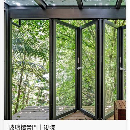
玻璃摺疊門｜後院