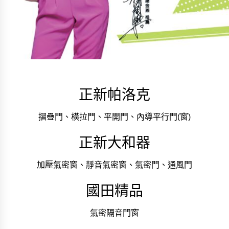
正新帕洛克
摺疊門、橫拉門、平開門、內導平行門(窗)
正新大和器
加壓氣密窗、靜音氣密窗、氣密門、通風門
國田精品
氣密隔音門窗