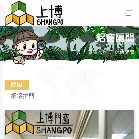
鋁窗隔間
首頁
/
實績案例
/
鋁窗隔間
隔間
細鋁拉門