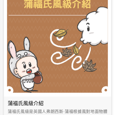
蒲福氏風級介紹
蒲福氏風級是英國人弗朗西斯·蒲福根據風對地面物體