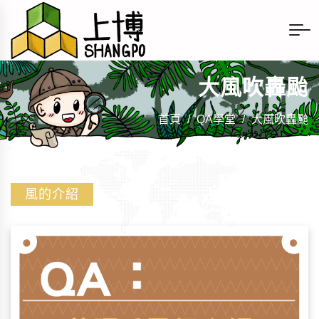
大風吹轟颱
首頁
/
QA學堂
/
大風吹轟颱
風的介紹