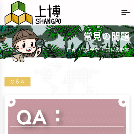
常見の問題
首頁
/
QA學堂
/
常見の問題
Q＆A